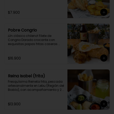
$7.900
Pobre Congrio
¡Un clásico chileno! Filete de 
Congrio Dorado crocante con 
exquisitas papas fritas caseras 
estilo Belga, cebolla a la plancha y 
huevo frito.
$16.900
Reina Isabel (frita)
Fresquísima Reineta frita, pescada 
artesanalmente en Lebu (Región del 
Biobío), con acompañamiento y 2 
salsas caseras a elección.
$13.900