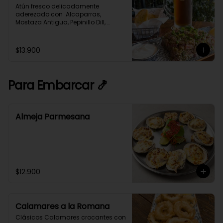
Atún fresco delicadamente 
aderezado con  Alcaparras, 
Mostaza Antigua, Pepinillo Dill, 
Cebollín y Especias,  acompañado 
con tostadas de Pan de Masa 
Madre.
$13.900
Para Embarcar 🍤
Almeja Parmesana
$12.900
Calamares a la Romana
Clásicos Calamares crocantes con 