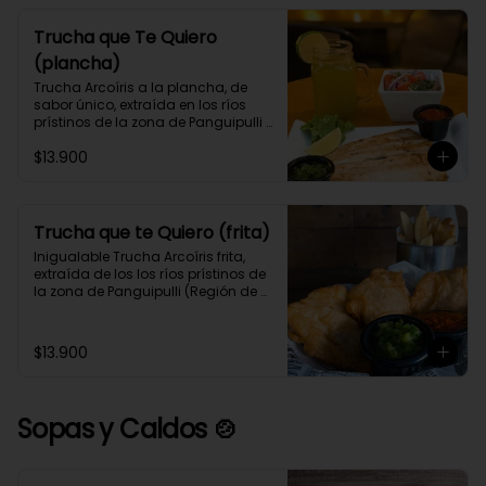
Trucha que Te Quiero
(plancha)
Trucha Arcoíris a la plancha, de 
sabor único, extraída en los ríos 
prístinos de la zona de Panguipulli 
(Región de los Ríos), acompañada 
$13.900
de tu guarnición y 2 salsas 
preferidas.
Trucha que te Quiero (frita)
Inigualable Trucha Arcoíris frita, 
extraída de los los ríos prístinos de 
la zona de Panguipulli (Región de 
los Ríos), acompañada de tu 
guarnición y 2 salsas preferidas.
$13.900
Sopas y Caldos 🍲