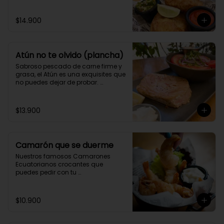
$14.900
Atún no te olvido (plancha)
Sabroso pescado de carne firme y 
grasa, el Atún es una exquisites que 
no puedes dejar de probar. 
Acompáñalo con tu guarnición 
favorita y 2 salsas caseras a 
elección.
$13.900
Camarón que se duerme
Nuestros famosos Camarones 
Ecuatorianos crocantes que 
puedes pedir con tu 
acompañamiento preferido y 2 
salsas caseras a elección.
$10.900