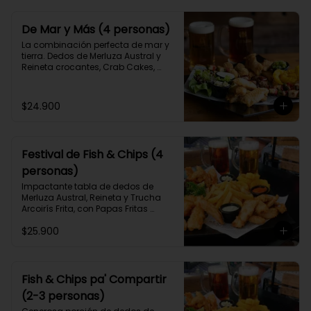
De Mar y Más (4 personas)
La combinación perfecta de mar y 
tierra. Dedos de Merluza Austral y 
Reineta crocantes, Crab Cakes, 
Albóndigas de carne de Angus 
sobre Barbecue, brochetas de pollo 
y mix de verduras crocantes con 3 
$24.900
salsas caseras a elección.
Festival de Fish & Chips (4
personas)
Impactante tabla de dedos de 
Merluza Austral, Reineta y Trucha 
Arcoirís Frita, con Papas Fritas 
caseras y Aros de Cebolla y 3 
$25.900
salsas caseras a elección, para 3 o 
4 personas.
Fish & Chips pa' Compartir
(2-3 personas)