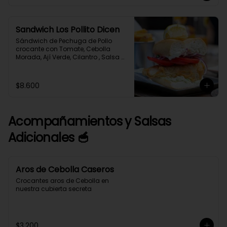
Sandwich Los Pollito Dicen
Sándwich de Pechuga de Pollo 
crocante con Tomate, Cebolla 
Morada, Ají Verde, Cilantro , Salsa 
Tártara, Salsa Alioli en Pan 
Marraqueta acompañado de 
Papas Fritas caseras y salsa 
$8.600
adicional de Alioli Albahaca.
Acompañamientos y Salsas
Adicionales 🥣
Aros de Cebolla Caseros
Crocantes aros de Cebolla en 
nuestra cubierta secreta
$3.200