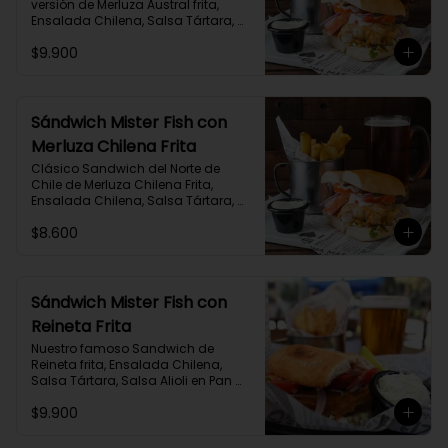
versión de Merluza Austral frita, 
Ensalada Chilena, Salsa Tártara, 
Salsa Alioli en Pan Marraqueta 
$9.900
acompañado de Papas Fritas y 
salsa adicional de Alioli Albahaca.
Sándwich Mister Fish con
Merluza Chilena Frita
Clásico Sandwich del Norte de 
Chile de Merluza Chilena Frita, 
Ensalada Chilena, Salsa Tártara, 
Salsa Alioli en Pan Marraqueta 
$8.600
acompañado de Papas Fritas y 
salsa adicional de Alioli Albahaca.
Sándwich Mister Fish con
Reineta Frita
Nuestro famoso Sandwich de 
Reineta frita, Ensalada Chilena, 
Salsa Tártara, Salsa Alioli en Pan 
Marraqueta acompañado de 
$9.900
Papas Fritas y salsa adicional de 
Alioli Albahaca.