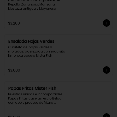
Famosa ensalada agridulce de 
Repollo, Zanahoria, Manzana, 
Mostaza antigua y Mayonesa
$3.200
Ensalada Hojas Verdes
Cuarteto de  hojas verdes y 
moradas, aderezada con exquisita 
Limoneta casera Mister Fish
$3.600
Papas Fritas Mister Fish
Nuestras únicas e incomparables 
Papas Fritas caseras, estilo Belga, 
con doble proceso de fritura 
profunda