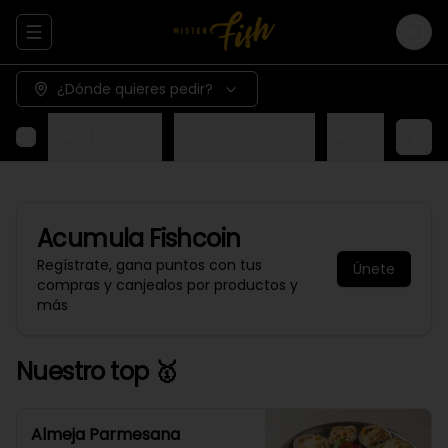
Abrir menu de navegación
Logi
¿Dónde quieres pedir?
Nuestro top 🥇
Para Embarcar 🍤
Fiesta del Capi
Acumula
Fishcoin
Regístrate, gana puntos con tus
Únete
compras y canjealos por productos y
más
Nuestro top 🥇
Almeja Parmesana