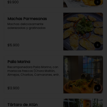
$9.900
Machas Parmesanas
Machas deliciosamente 
aderezadas y gratinadas
$15.900
Paila Marina
Recomponedora Paila Marina, con 
mariscos frescos (Choro Maltón, 
Almejas, Choritos, Camarones, entre 
otro) cocinados en un Fumet de 
congrio reducido por 4 horas.
$13.900
Tártaro de Atún