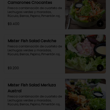
Camarones Crocantes
Fresca combinación de cuarteto de 
Lechugas verdes y moradas, 
Rúcula, Berros, Pepino, Pimentón rojo, 
Queso Parmesano y  exquisitos 
$9.400
Camarones Crocante. Aderezada 
con exquisita limoneta casera.
Mister Fish Salad Ceviche
Fresca combinación de cuarteto de 
Lechugas verdes y moradas, 
Rúcula, Berros, Pepino, Pimentón rojo, 
Queso Parmesano y  Ceviche de la 
Casa. Aderezada con exquisita 
limoneta casera.
$9.200
Mister Fish Salad Merluza
Austral
Fresca combinación de cuarteto de 
Lechugas verdes y moradas, 
Rúcula, Berros, Pepino, Pimentón rojo, 
Queso Parmesano y  exquisitos 