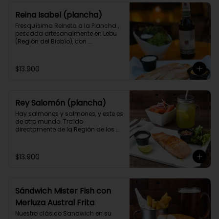
Reina Isabel (plancha)
Fresquísima Reineta a la Plancha , 
pescada artesanalmente en Lebu 
(Región del Biobío), con 
acompañamiento y 2 salsas 
caseras a elección.
$13.900
Rey Salomón (plancha)
Hay salmones y salmones, y este es 
de otro mundo. Traído 
directamente de la Región de los 
Lagos, lo puedes acompañar como 
prefieras junto a 2 salsas caseras a 
elección.
$13.900
Sándwich Mister Fish con
Merluza Austral Frita
Nuestro clásico Sandwich en su 