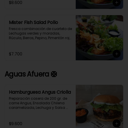
$8.600
cubos de Merluza Austral 
Crocantes. Aderezada con 
exquisita limoneta casera.
Mister Fish Salad Pollo
Fresca combinación de cuarteto de 
Lechugas verdes y moradas, 
Rúcula, Berros, Pepino, Pimentón rojo, 
Queso Parmesano y  cubos de pollo 
Crocante, aderezada con exquisita 
limoneta casera.
$7.700
Aguas Afuera 🛟
Hamburguesa Angus Criolla
Preparación casera de 200 gr. de 
carne Angus, Ensalada Chilena 
caramelizada, Lechuga y Salsa 
Alioli en Pan Brioche acompañado 
de Papas Fritas caseras y Salsa 
Guajillo.
$9.600