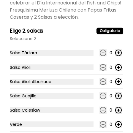
$1.000
celebrar el Día Internacional del Fish and Chips!
Fresquísima Merluza Chilena con Papas Fritas
Caseras y 2 Salsas a elección.
Salsa Crema Ácida
Yogurt Natural, Ciboultte y Limón
Elige 2 salsas
Obligatorio
Seleccione 2
Salsa Tártara
0
$1.000
Salsa Alioli
0
Salsa Guajillo
Salsa Alioli Albahaca
0
Pimentón, Tomate, Cebolla Morada 
y Ají  Putamadre asados.
Salsa Guajillo
0
$1.000
Salsa Coleslaw
0
Verde
0
Salsa Limoneta Casera