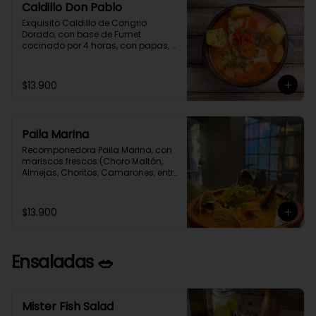
Caldillo Don Pablo
Exquisito Caldillo de Congrio 
Dorado, con base de Fumet 
cocinado por 4 horas, con papas, 
cebolla, pimentón rojo, zanahoria y 
un toque de crema, como le 
gustaba a nuestro gran poeta 
$13.900
Pablo Neruda.
Paila Marina
Recomponedora Paila Marina, con 
mariscos frescos (Choro Maltón, 
Almejas, Choritos, Camarones, entre 
otro) cocinados en un Fumet de 
congrio reducido por 4 horas.
$13.900
Ensaladas 🥗
Mister Fish Salad