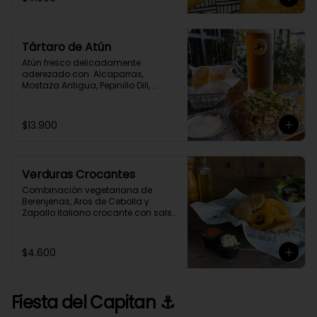
Tártaro de Atún
Atún fresco delicadamente 
aderezado con  Alcaparras, 
Mostaza Antigua, Pepinillo Dill, 
Cebollín y Especias,  acompañado 
con tostadas de Pan de Masa 
Madre.
$13.900
Verduras Crocantes
Combinación vegetariana de 
Berenjenas, Aros de Cebolla y 
Zapallo Italiano crocante con salsa 
casera a elección.
$4.600
Fiesta del Capitan ⚓️