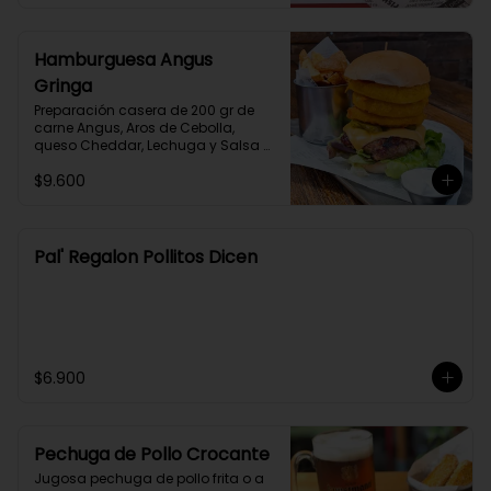
Hamburguesa Angus
Gringa
Preparación casera de 200 gr de 
carne Angus, Aros de Cebolla, 
queso Cheddar, Lechuga y Salsa 
Barbecue en Pan Brioche 
$9.600
acompañado de Papas Fritas y 
Salsa Alioli.
Pal' Regalon Pollitos Dicen
$6.900
Pechuga de Pollo Crocante
Jugosa pechuga de pollo frita o a 