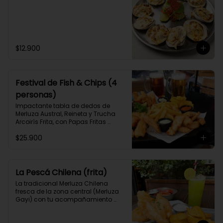
$12.900
Festival de Fish & Chips (4
personas)
Impactante tabla de dedos de 
Merluza Austral, Reineta y Trucha 
Arcoirís Frita, con Papas Fritas 
caseras y Aros de Cebolla y 3 
$25.900
salsas caseras a elección, para 3 o 
4 personas.
La Pescá Chilena (frita)
La tradicional Merluza Chilena 
fresca de la zona central (Merluza 
Gayi) con tu acompañamiento 
favorito y 2 salsas caseras a 
elección.