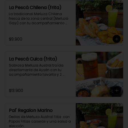
La Pescá Chilena (frita)
La tradicional Merluza Chilena 
fresca de la zona central (Merluza 
Gayi) con tu acompañamiento 
favorito y 2 salsas caseras a 
elección.
$9.900
La Pescá Cuica (frita)
Sabrosa Merluza Austral traída 
directamente de Aysén con tu 
acompañamiento favorito y 2 
salsas caseras a elección.
$13.900
Pal' Regalon Marino
Dedos de Merluza Austral Frita  con 
Papas Fritas caseras y una salsa a 
elección.