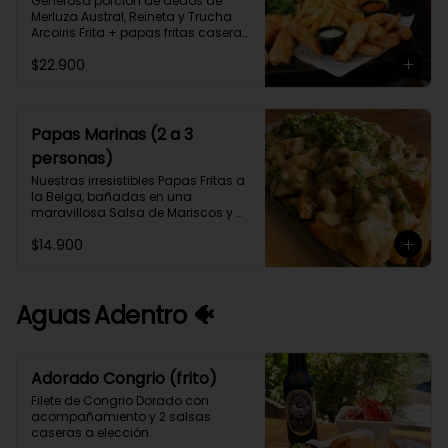
Generosa porción de dedos de 
Merluza Austral, Reineta y Trucha 
Arcoiris Frita + papas fritas caseras 
y Aros de Cebolla, con 3 salsas 
$22.900
caseras a elección (2 a 3 
personas).
Papas Marinas (2 a 3
personas)
Nuestras irresistibles Papas Fritas a 
la Belga, bañadas en una 
maravillosa Salsa de Mariscos y 
Camarones cocinados en fumet de 
$14.900
Congrio y Vino Blanco.
Aguas Adentro 🐠
Adorado Congrio (frito)
Filete de Congrio Dorado con 
acompañamiento y 2 salsas 
caseras a elección.