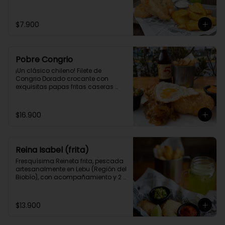
$7.900
Pobre Congrio
¡Un clásico chileno! Filete de 
Congrio Dorado crocante con 
exquisitas papas fritas caseras 
estilo Belga, cebolla a la plancha y 
huevo frito.
$16.900
Reina Isabel (frita)
Fresquísima Reineta frita, pescada 
artesanalmente en Lebu (Región del 
Biobío), con acompañamiento y 2 
salsas caseras a elección.
$13.900