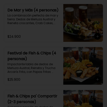
De Mar y Más (4 personas)
La combinación perfecta de mar y 
tierra. Dedos de Merluza Austral y 
Reineta crocantes, Crab Cakes, 
Albóndigas de carne de Angus 
sobre Barbecue, brochetas de pollo 
y mix de verduras crocantes con 3 
$24.900
salsas caseras a elección.
Festival de Fish & Chips (4
personas)
Impactante tabla de dedos de 
Merluza Austral, Reineta y Trucha 
Arcoirís Frita, con Papas Fritas 
caseras y Aros de Cebolla y 3 
$25.900
salsas caseras a elección, para 3 o 
4 personas.
Fish & Chips pa' Compartir
(2-3 personas)