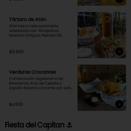
Tártaro de Atún
Atún fresco delicadamente 
aderezado con  Alcaparras, 
Mostaza Antigua, Pepinillo Dill, 
Cebollín y Especias,  acompañado 
con tostadas de Pan de Masa 
Madre.
$13.900
Verduras Crocantes
Combinación vegetariana de 
Berenjenas, Aros de Cebolla y 
Zapallo Italiano crocante con salsa 
casera a elección.
$4.600
Fiesta del Capitan ⚓️