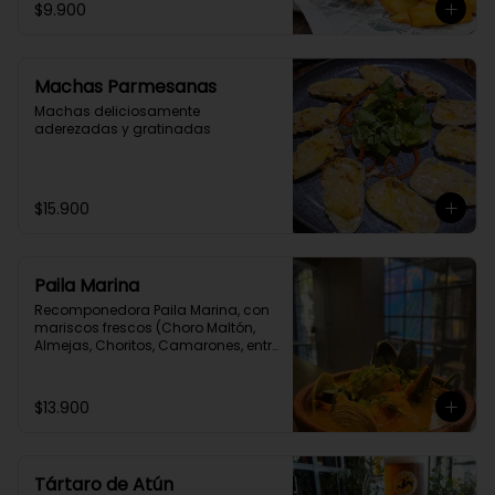
$9.900
Machas Parmesanas
Machas deliciosamente 
aderezadas y gratinadas
$15.900
Paila Marina
Recomponedora Paila Marina, con 
mariscos frescos (Choro Maltón, 
Almejas, Choritos, Camarones, entre 
otro) cocinados en un Fumet de 
congrio reducido por 4 horas.
$13.900
Tártaro de Atún