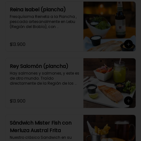
Reina Isabel (plancha)
Fresquísima Reineta a la Plancha , 
pescada artesanalmente en Lebu 
(Región del Biobío), con 
acompañamiento y 2 salsas 
caseras a elección.
$13.900
Rey Salomón (plancha)
Hay salmones y salmones, y este es 
de otro mundo. Traído 
directamente de la Región de los 
Lagos, lo puedes acompañar como 
prefieras junto a 2 salsas caseras a 
elección.
$13.900
Sándwich Mister Fish con
Merluza Austral Frita
Nuestro clásico Sandwich en su 