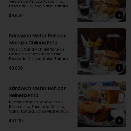
versión de Merluza Austral frita, 
Ensalada Chilena, Salsa Tártara, 
Salsa Alioli en Pan Marraqueta 
$9.900
acompañado de Papas Fritas y 
salsa adicional de Alioli Albahaca.
Sándwich Mister Fish con
Merluza Chilena Frita
Clásico Sandwich del Norte de 
Chile de Merluza Chilena Frita, 
Ensalada Chilena, Salsa Tártara, 
Salsa Alioli en Pan Marraqueta 
$8.600
acompañado de Papas Fritas y 
salsa adicional de Alioli Albahaca.
Sándwich Mister Fish con
Reineta Frita
Nuestro famoso Sandwich de 
Reineta frita, Ensalada Chilena, 
Salsa Tártara, Salsa Alioli en Pan 
Marraqueta acompañado de 
$9.900
Papas Fritas y salsa adicional de 
Alioli Albahaca.