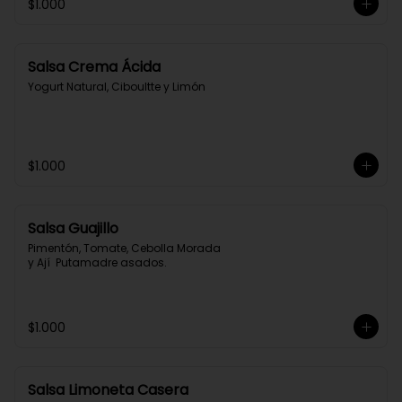
$1.000
Salsa Crema Ácida
Yogurt Natural, Ciboultte y Limón
$1.000
Salsa Guajillo
Pimentón, Tomate, Cebolla Morada 
y Ají  Putamadre asados.
$1.000
Salsa Limoneta Casera