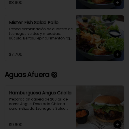
$8.600
cubos de Merluza Austral 
Crocantes. Aderezada con 
exquisita limoneta casera.
Mister Fish Salad Pollo
Fresca combinación de cuarteto de 
Lechugas verdes y moradas, 
Rúcula, Berros, Pepino, Pimentón rojo, 
Queso Parmesano y  cubos de pollo 
Crocante, aderezada con exquisita 
limoneta casera.
$7.700
Aguas Afuera 🛟
Hamburguesa Angus Criolla
Preparación casera de 200 gr. de 
carne Angus, Ensalada Chilena 
caramelizada, Lechuga y Salsa 
Alioli en Pan Brioche acompañado 
de Papas Fritas caseras y Salsa 
Guajillo.
$9.600