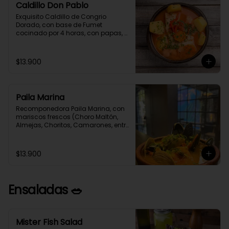
Caldillo Don Pablo
Exquisito Caldillo de Congrio 
Dorado, con base de Fumet 
cocinado por 4 horas, con papas, 
cebolla, pimentón rojo, zanahoria y 
un toque de crema, como le 
gustaba a nuestro gran poeta 
$13.900
Pablo Neruda.
Paila Marina
Recomponedora Paila Marina, con 
mariscos frescos (Choro Maltón, 
Almejas, Choritos, Camarones, entre 
otro) cocinados en un Fumet de 
congrio reducido por 4 horas.
$13.900
Ensaladas 🥗
Mister Fish Salad