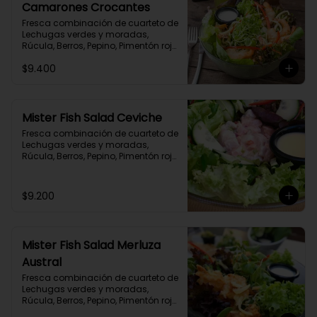
Camarones Crocantes
Fresca combinación de cuarteto de 
Lechugas verdes y moradas, 
Rúcula, Berros, Pepino, Pimentón rojo, 
Queso Parmesano y  exquisitos 
$9.400
Camarones Crocante. Aderezada 
con exquisita limoneta casera.
Mister Fish Salad Ceviche
Fresca combinación de cuarteto de 
Lechugas verdes y moradas, 
Rúcula, Berros, Pepino, Pimentón rojo, 
Queso Parmesano y  Ceviche de la 
Casa. Aderezada con exquisita 
limoneta casera.
$9.200
Mister Fish Salad Merluza
Austral
Fresca combinación de cuarteto de 
Lechugas verdes y moradas, 
Rúcula, Berros, Pepino, Pimentón rojo, 
Queso Parmesano y  exquisitos 