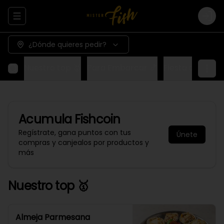
Abrir menu de navegación
Logi
¿Dónde quieres pedir?
Nuestro top 🥇
Para Embarcar 🍤
Fiesta del Capi
Acumula
Fishcoin
Regístrate, gana puntos con tus
Únete
compras y canjealos por productos y
más
Nuestro top 🥇
Almeja Parmesana