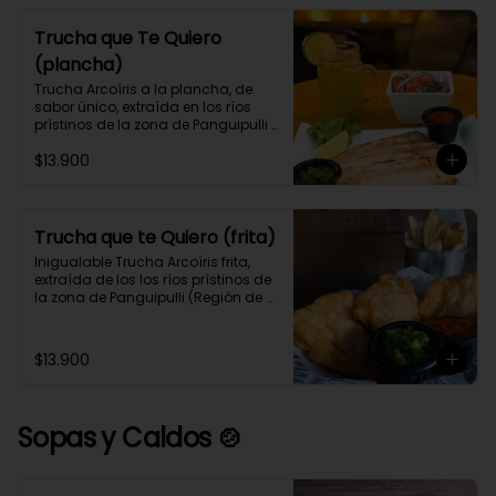
Trucha que Te Quiero
(plancha)
Trucha Arcoíris a la plancha, de 
sabor único, extraída en los ríos 
prístinos de la zona de Panguipulli 
(Región de los Ríos), acompañada 
$13.900
de tu guarnición y 2 salsas 
preferidas.
Trucha que te Quiero (frita)
Inigualable Trucha Arcoíris frita, 
extraída de los los ríos prístinos de 
la zona de Panguipulli (Región de 
los Ríos), acompañada de tu 
guarnición y 2 salsas preferidas.
$13.900
Sopas y Caldos 🍲