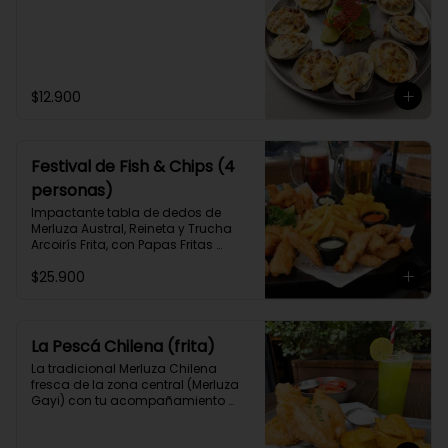
$12.900
Festival de Fish & Chips (4
personas)
Impactante tabla de dedos de 
Merluza Austral, Reineta y Trucha 
Arcoirís Frita, con Papas Fritas 
caseras y Aros de Cebolla y 3 
$25.900
salsas caseras a elección, para 3 o 
4 personas.
La Pescá Chilena (frita)
La tradicional Merluza Chilena 
fresca de la zona central (Merluza 
Gayi) con tu acompañamiento 
favorito y 2 salsas caseras a 
elección.