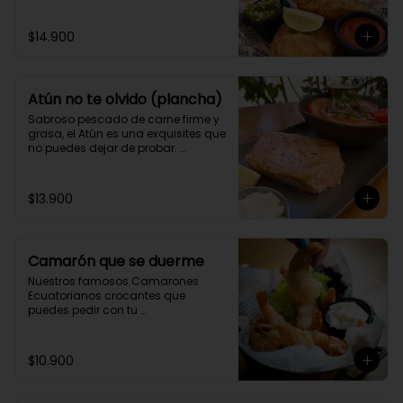
$14.900
Atún no te olvido (plancha)
Sabroso pescado de carne firme y 
grasa, el Atún es una exquisites que 
no puedes dejar de probar. 
Acompáñalo con tu guarnición 
favorita y 2 salsas caseras a 
elección.
$13.900
Camarón que se duerme
Nuestros famosos Camarones 
Ecuatorianos crocantes que 
puedes pedir con tu 
acompañamiento preferido y 2 
salsas caseras a elección.
$10.900