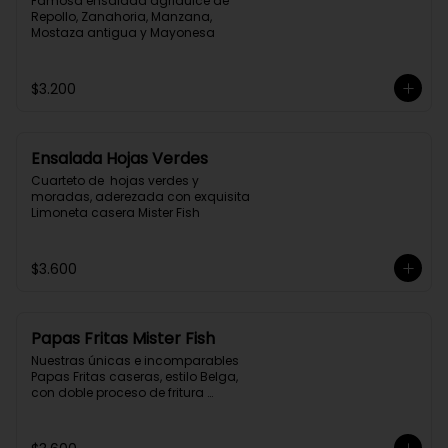
Famosa ensalada agridulce de 
Repollo, Zanahoria, Manzana, 
Mostaza antigua y Mayonesa
$3.200
Ensalada Hojas Verdes
Cuarteto de  hojas verdes y 
moradas, aderezada con exquisita 
Limoneta casera Mister Fish
$3.600
Papas Fritas Mister Fish
Nuestras únicas e incomparables 
Papas Fritas caseras, estilo Belga, 
con doble proceso de fritura 
profunda