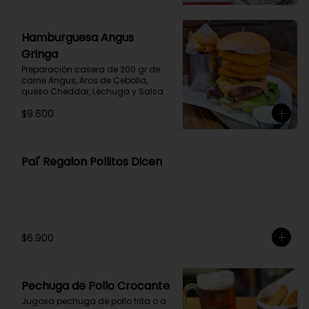
Hamburguesa Angus
Gringa
Preparación casera de 200 gr de 
carne Angus, Aros de Cebolla, 
queso Cheddar, Lechuga y Salsa 
Barbecue en Pan Brioche 
$9.600
acompañado de Papas Fritas y 
Salsa Alioli.
Pal' Regalon Pollitos Dicen
$6.900
Pechuga de Pollo Crocante
Jugosa pechuga de pollo frita o a 