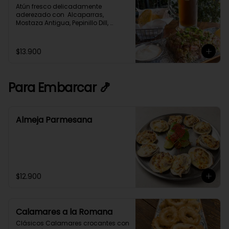
Atún fresco delicadamente 
aderezado con  Alcaparras, 
Mostaza Antigua, Pepinillo Dill, 
Cebollín y Especias,  acompañado 
con tostadas de Pan de Masa 
Madre.
$13.900
Para Embarcar 🍤
Almeja Parmesana
$12.900
Calamares a la Romana
Clásicos Calamares crocantes con 