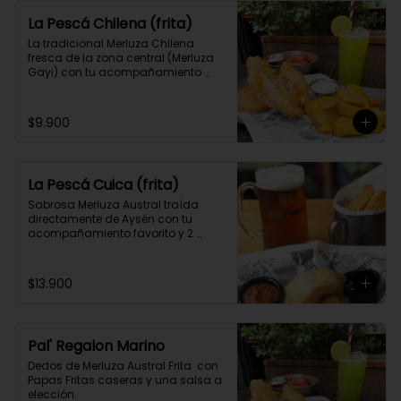
La Pescá Chilena (frita)
La tradicional Merluza Chilena 
fresca de la zona central (Merluza 
Gayi) con tu acompañamiento 
favorito y 2 salsas caseras a 
elección.
$9.900
La Pescá Cuica (frita)
Sabrosa Merluza Austral traída 
directamente de Aysén con tu 
acompañamiento favorito y 2 
salsas caseras a elección.
$13.900
Pal' Regalon Marino
Dedos de Merluza Austral Frita  con 
Papas Fritas caseras y una salsa a 
elección.