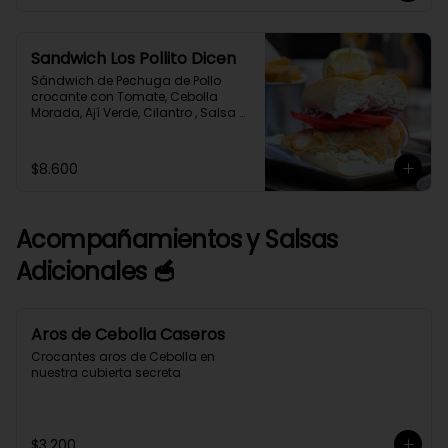
Sandwich Los Pollito Dicen
Sándwich de Pechuga de Pollo 
crocante con Tomate, Cebolla 
Morada, Ají Verde, Cilantro , Salsa 
Tártara, Salsa Alioli en Pan 
Marraqueta acompañado de 
Papas Fritas caseras y salsa 
$8.600
adicional de Alioli Albahaca.
Acompañamientos y Salsas
Adicionales 🥣
Aros de Cebolla Caseros
Crocantes aros de Cebolla en 
nuestra cubierta secreta
$3.200