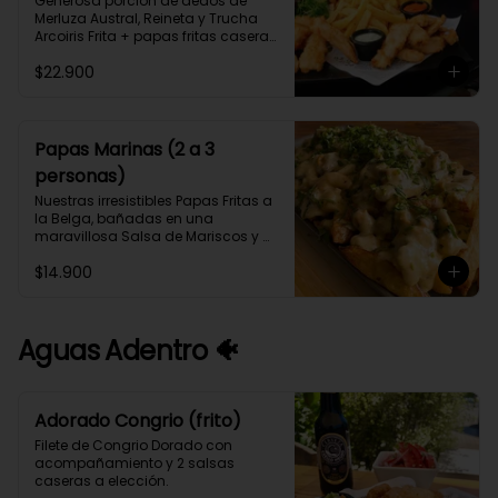
Generosa porción de dedos de 
Merluza Austral, Reineta y Trucha 
Arcoiris Frita + papas fritas caseras 
y Aros de Cebolla, con 3 salsas 
$22.900
caseras a elección (2 a 3 
personas).
Papas Marinas (2 a 3
personas)
Nuestras irresistibles Papas Fritas a 
la Belga, bañadas en una 
maravillosa Salsa de Mariscos y 
Camarones cocinados en fumet de 
$14.900
Congrio y Vino Blanco.
Aguas Adentro 🐠
Adorado Congrio (frito)
Filete de Congrio Dorado con 
acompañamiento y 2 salsas 
caseras a elección.