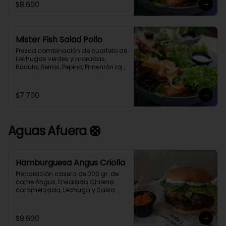
$8.600
cubos de Merluza Austral 
Crocantes. Aderezada con 
exquisita limoneta casera.
Mister Fish Salad Pollo
Fresca combinación de cuarteto de 
Lechugas verdes y moradas, 
Rúcula, Berros, Pepino, Pimentón rojo, 
Queso Parmesano y  cubos de pollo 
Crocante, aderezada con exquisita 
limoneta casera.
$7.700
Aguas Afuera 🛟
Hamburguesa Angus Criolla
Preparación casera de 200 gr. de 
carne Angus, Ensalada Chilena 
caramelizada, Lechuga y Salsa 
Alioli en Pan Brioche acompañado 
de Papas Fritas caseras y Salsa 
Guajillo.
$9.600