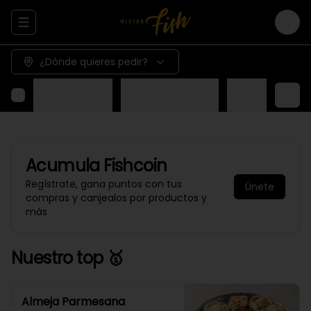
Abrir menu de navegación
Logi
¿Dónde quieres pedir?
Nuestro top 🥇
Para Embarcar 🍤
Fiesta del Capi
Acumula
Fishcoin
Regístrate, gana puntos con tus
Únete
compras y canjealos por productos y
más
Nuestro top 🥇
Almeja Parmesana