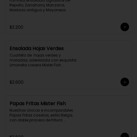
Famosa ensalada agridulce de 
Repollo, Zanahoria, Manzana, 
Mostaza antigua y Mayonesa
$3.200
Ensalada Hojas Verdes
Cuarteto de  hojas verdes y 
moradas, aderezada con exquisita 
Limoneta casera Mister Fish
$3.600
Papas Fritas Mister Fish
Nuestras únicas e incomparables 
Papas Fritas caseras, estilo Belga, 
con doble proceso de fritura 
profunda