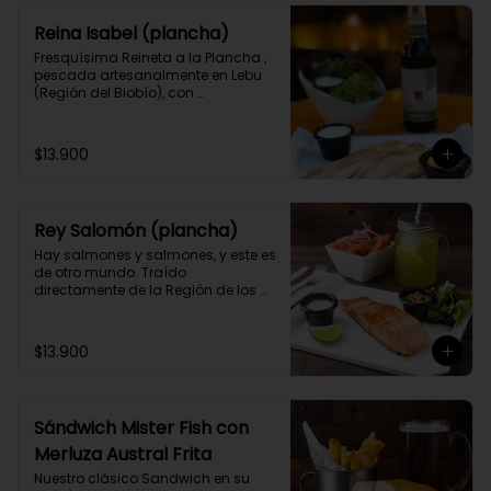
Reina Isabel (plancha)
Fresquísima Reineta a la Plancha , 
pescada artesanalmente en Lebu 
(Región del Biobío), con 
acompañamiento y 2 salsas 
caseras a elección.
$13.900
Rey Salomón (plancha)
Hay salmones y salmones, y este es 
de otro mundo. Traído 
directamente de la Región de los 
Lagos, lo puedes acompañar como 
prefieras junto a 2 salsas caseras a 
elección.
$13.900
Sándwich Mister Fish con
Merluza Austral Frita
Nuestro clásico Sandwich en su 