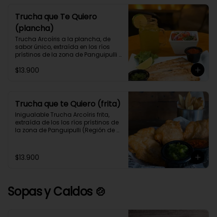
Trucha que Te Quiero
(plancha)
Trucha Arcoíris a la plancha, de 
sabor único, extraída en los ríos 
prístinos de la zona de Panguipulli 
(Región de los Ríos), acompañada 
$13.900
de tu guarnición y 2 salsas 
preferidas.
Trucha que te Quiero (frita)
Inigualable Trucha Arcoíris frita, 
extraída de los los ríos prístinos de 
la zona de Panguipulli (Región de 
los Ríos), acompañada de tu 
guarnición y 2 salsas preferidas.
$13.900
Sopas y Caldos 🍲