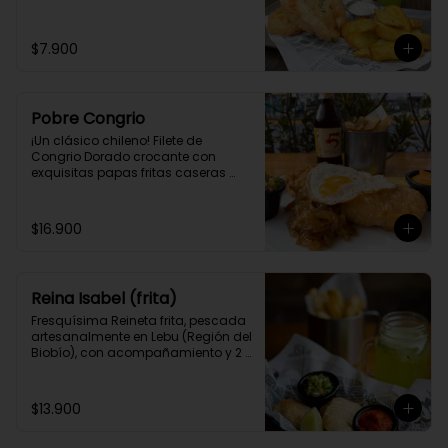
$7.900
Pobre Congrio
¡Un clásico chileno! Filete de 
Congrio Dorado crocante con 
exquisitas papas fritas caseras 
estilo Belga, cebolla a la plancha y 
huevo frito.
$16.900
Reina Isabel (frita)
Fresquísima Reineta frita, pescada 
artesanalmente en Lebu (Región del 
Biobío), con acompañamiento y 2 
salsas caseras a elección.
$13.900