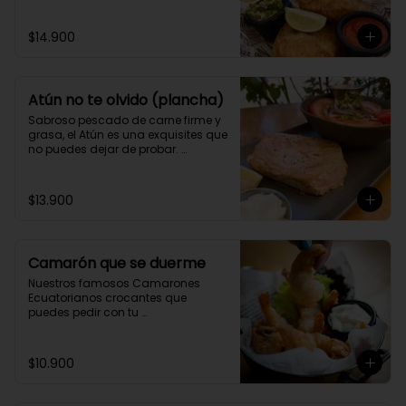
$14.900
Atún no te olvido (plancha)
Sabroso pescado de carne firme y 
grasa, el Atún es una exquisites que 
no puedes dejar de probar. 
Acompáñalo con tu guarnición 
favorita y 2 salsas caseras a 
elección.
$13.900
Camarón que se duerme
Nuestros famosos Camarones 
Ecuatorianos crocantes que 
puedes pedir con tu 
acompañamiento preferido y 2 
salsas caseras a elección.
$10.900