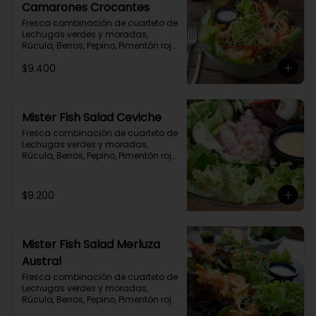
Camarones Crocantes
Fresca combinación de cuarteto de 
Lechugas verdes y moradas, 
Rúcula, Berros, Pepino, Pimentón rojo, 
Queso Parmesano y  exquisitos 
$9.400
Camarones Crocante. Aderezada 
con exquisita limoneta casera.
Mister Fish Salad Ceviche
Fresca combinación de cuarteto de 
Lechugas verdes y moradas, 
Rúcula, Berros, Pepino, Pimentón rojo, 
Queso Parmesano y  Ceviche de la 
Casa. Aderezada con exquisita 
limoneta casera.
$9.200
Mister Fish Salad Merluza
Austral
Fresca combinación de cuarteto de 
Lechugas verdes y moradas, 
Rúcula, Berros, Pepino, Pimentón rojo, 
Queso Parmesano y  exquisitos 