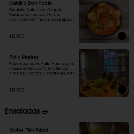
Caldillo Don Pablo
Exquisito Caldillo de Congrio 
Dorado, con base de Fumet 
cocinado por 4 horas, con papas, 
cebolla, pimentón rojo, zanahoria y 
un toque de crema, como le 
gustaba a nuestro gran poeta 
$13.900
Pablo Neruda.
Paila Marina
Recomponedora Paila Marina, con 
mariscos frescos (Choro Maltón, 
Almejas, Choritos, Camarones, entre 
otro) cocinados en un Fumet de 
congrio reducido por 4 horas.
$13.900
Ensaladas 🥗
Mister Fish Salad