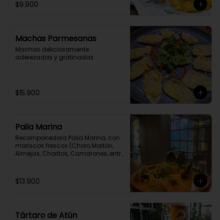
$9.900
Machas Parmesanas
Machas deliciosamente 
aderezadas y gratinadas
$15.900
Paila Marina
Recomponedora Paila Marina, con 
mariscos frescos (Choro Maltón, 
Almejas, Choritos, Camarones, entre 
otro) cocinados en un Fumet de 
congrio reducido por 4 horas.
$13.900
Tártaro de Atún