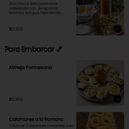
Atún fresco delicadamente 
aderezado con  Alcaparras, 
Mostaza Antigua, Pepinillo Dill, 
Cebollín y Especias,  acompañado 
con tostadas de Pan de Masa 
Madre.
$13.900
Para Embarcar 🍤
Almeja Parmesana
$12.900
Calamares a la Romana
Clásicos Calamares crocantes con 