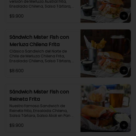
versión de Merluza Austral frita, 
Ensalada Chilena, Salsa Tártara, 
Salsa Alioli en Pan Marraqueta 
$9.900
acompañado de Papas Fritas y 
salsa adicional de Alioli Albahaca.
Sándwich Mister Fish con
Merluza Chilena Frita
Clásico Sandwich del Norte de 
Chile de Merluza Chilena Frita, 
Ensalada Chilena, Salsa Tártara, 
Salsa Alioli en Pan Marraqueta 
$8.600
acompañado de Papas Fritas y 
salsa adicional de Alioli Albahaca.
Sándwich Mister Fish con
Reineta Frita
Nuestro famoso Sandwich de 
Reineta frita, Ensalada Chilena, 
Salsa Tártara, Salsa Alioli en Pan 
Marraqueta acompañado de 
$9.900
Papas Fritas y salsa adicional de 
Alioli Albahaca.