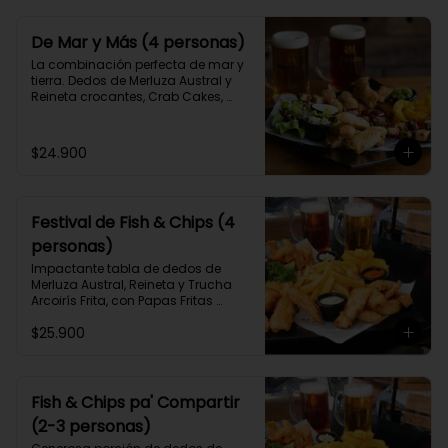
De Mar y Más (4 personas)
La combinación perfecta de mar y 
tierra. Dedos de Merluza Austral y 
Reineta crocantes, Crab Cakes, 
Albóndigas de carne de Angus 
sobre Barbecue, brochetas de pollo 
y mix de verduras crocantes con 3 
$24.900
salsas caseras a elección.
Festival de Fish & Chips (4
personas)
Impactante tabla de dedos de 
Merluza Austral, Reineta y Trucha 
Arcoirís Frita, con Papas Fritas 
caseras y Aros de Cebolla y 3 
$25.900
salsas caseras a elección, para 3 o 
4 personas.
Fish & Chips pa' Compartir
(2-3 personas)