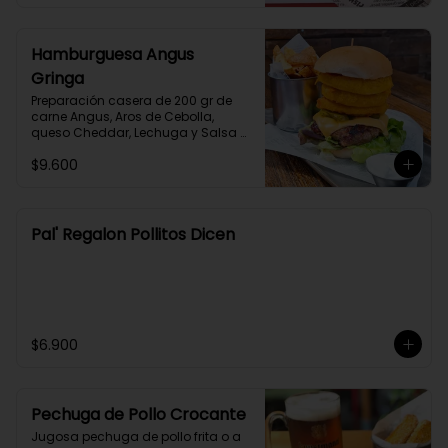
Hamburguesa Angus
Gringa
Preparación casera de 200 gr de 
carne Angus, Aros de Cebolla, 
queso Cheddar, Lechuga y Salsa 
Barbecue en Pan Brioche 
$9.600
acompañado de Papas Fritas y 
Salsa Alioli.
Pal' Regalon Pollitos Dicen
$6.900
Pechuga de Pollo Crocante
Jugosa pechuga de pollo frita o a 