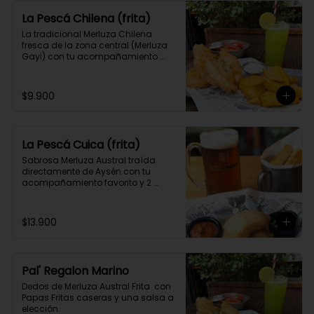
La Pescá Chilena (frita)
La tradicional Merluza Chilena 
fresca de la zona central (Merluza 
Gayi) con tu acompañamiento 
favorito y 2 salsas caseras a 
elección.
$9.900
La Pescá Cuica (frita)
Sabrosa Merluza Austral traída 
directamente de Aysén con tu 
acompañamiento favorito y 2 
salsas caseras a elección.
$13.900
Pal' Regalon Marino
Dedos de Merluza Austral Frita  con 
Papas Fritas caseras y una salsa a 
elección.