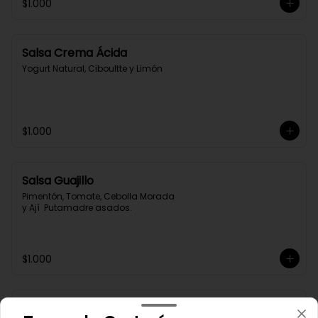
$1.000
Salsa Crema Ácida
Yogurt Natural, Ciboultte y Limón
$1.000
Salsa Guajillo
Pimentón, Tomate, Cebolla Morada 
y Ají  Putamadre asados.
$1.000
Salsa Limoneta Casera