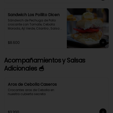
Sandwich Los Pollito Dicen
Sándwich de Pechuga de Pollo 
crocante con Tomate, Cebolla 
Morada, Ají Verde, Cilantro , Salsa 
Tártara, Salsa Alioli en Pan 
Marraqueta acompañado de 
Papas Fritas caseras y salsa 
$8.600
adicional de Alioli Albahaca.
Acompañamientos y Salsas
Adicionales 🥣
Aros de Cebolla Caseros
Crocantes aros de Cebolla en 
nuestra cubierta secreta
$3.200