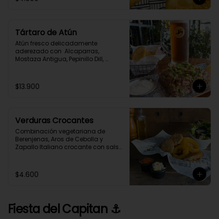
Tártaro de Atún
Atún fresco delicadamente 
aderezado con  Alcaparras, 
Mostaza Antigua, Pepinillo Dill, 
Cebollín y Especias,  acompañado 
con tostadas de Pan de Masa 
Madre.
$13.900
Verduras Crocantes
Combinación vegetariana de 
Berenjenas, Aros de Cebolla y 
Zapallo Italiano crocante con salsa 
casera a elección.
$4.600
Fiesta del Capitan ⚓️