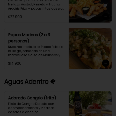
Generosa porción de dedos de 
Merluza Austral, Reineta y Trucha 
Arcoiris Frita + papas fritas caseras 
y Aros de Cebolla, con 3 salsas 
$22.900
caseras a elección (2 a 3 
personas).
Papas Marinas (2 a 3
personas)
Nuestras irresistibles Papas Fritas a 
la Belga, bañadas en una 
maravillosa Salsa de Mariscos y 
Camarones cocinados en fumet de 
$14.900
Congrio y Vino Blanco.
Aguas Adentro 🐠
Adorado Congrio (frito)
Filete de Congrio Dorado con 
acompañamiento y 2 salsas 
caseras a elección.